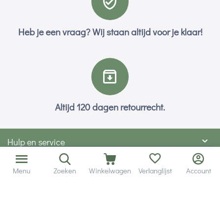
Heb je een vraag? Wij staan altijd voor je klaar!
Altijd 120 dagen retourrecht.
Hulp en service
Contact gegevens
Menu
Zoeken
Winkelwagen
Verlanglijst
Account
Hobby Gigant