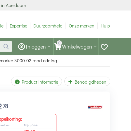
 in Apeldoorn
ie
Expertise
Duurzaamheid
Onze merken
Hulp
0
Inloggen
Winkelwagen
marker 3000-02 rood edding
Product informatie
Benodigdheden
2
78
apelkorting:
veelheid
Prijs p/stuk