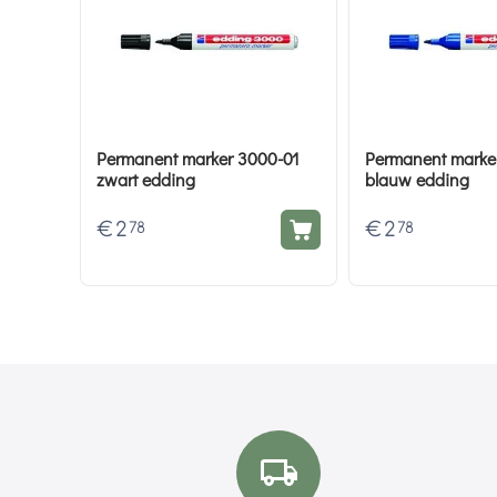
Permanent marker 3000-01
Permanent marke
zwart edding
blauw edding
€
2
€
2
78
78