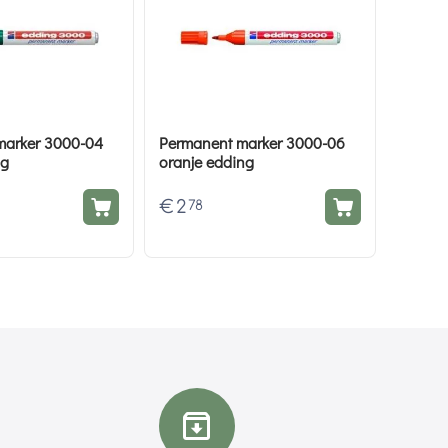
marker 3000-04
Permanent marker 3000-06
ng
oranje edding
€
2
78