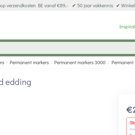
op verzendkosten BE vanaf €89,-
✔ 50 jaar vakkennis
✔ Winkel
Inspirat
ers
Permanent markers
Permanent markers 3000
Permanent 
/
/
/
d edding
€
St
Hoe