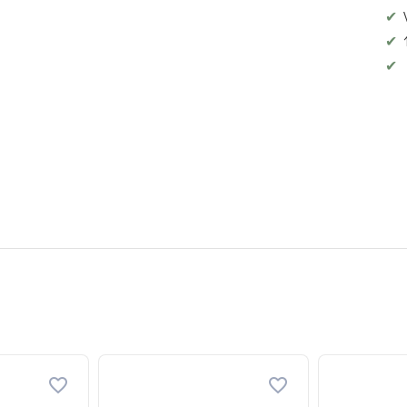
✔
✔
✔