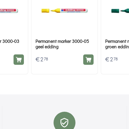
r 3000-03
Permanent marker 3000-05
Permanent 
geel edding
groen eddi
€
2
€
2
78
78