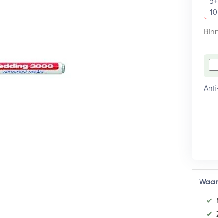
5+
10
Binn
Anti
Waar
✔
✔