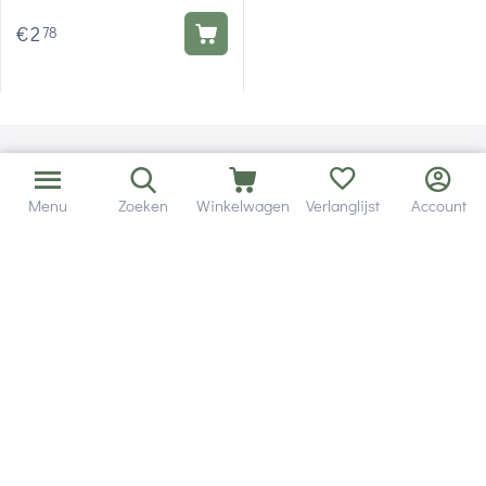
€
2
78
Menu
Zoeken
Winkelwagen
Verlanglijst
Account
Bezorging in binnen - en buitenland.
Heb je een vraag? Wij staan altijd voor je klaar!