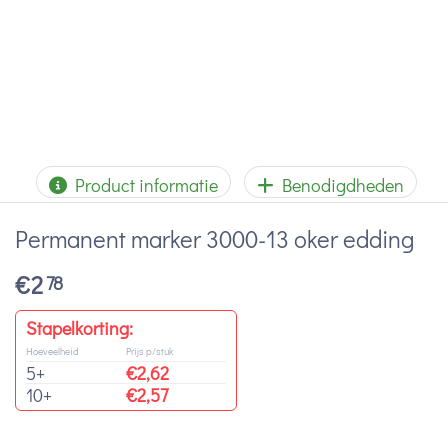
Product informatie
Benodigdheden
Permanent marker 3000-13 oker edding
€
2
78
Stapelkorting:
Hoeveelheid
Prijs p/stuk
5+
€
2,62
10+
€
2,57