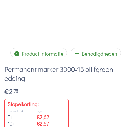
Product informatie
Benodigdheden
Permanent marker 3000-15 olijfgroen
edding
€
2
78
Stapelkorting:
Hoeveelheid
Prijs
5+
€
2,62
10+
€
2,57