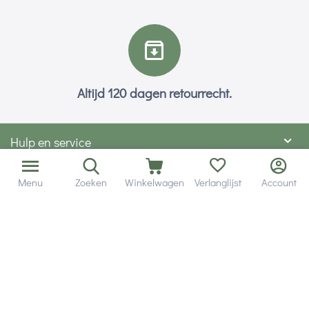
Altijd 120 dagen retourrecht.
Hulp en service
Contact gegevens
Menu
Zoeken
Winkelwagen
Verlanglijst
Account
Hobby Gigant
Extra's
Wij zijn bereikbaar via