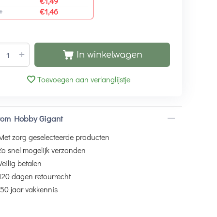
€
1,49
+
€
1,46
+
In winkelwagen
Toevoegen aan verlanglijstje
om Hobby Gigant
Met zorg geselecteerde producten
Zo snel mogelijk verzonden
Veilig betalen
120 dagen retourrecht
50 jaar vakkennis