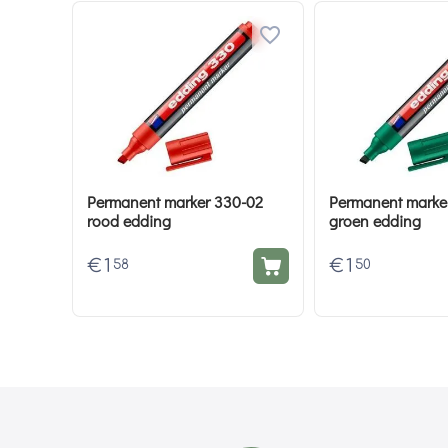
Permanent marker 330-02
Permanent marke
rood edding
groen edding
€
1
€
1
58
50