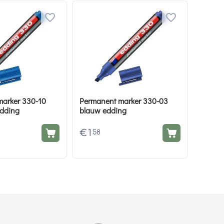
marker 330-10
Permanent marker 330-03
edding
blauw edding
€
1
58