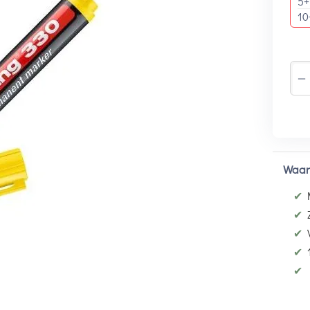
5+
10
−
Waar
✔
✔
✔
✔
✔