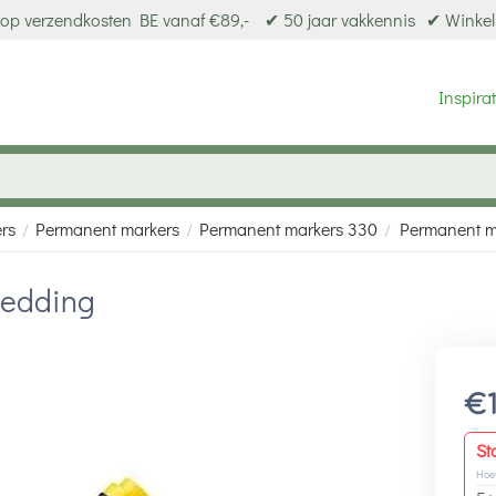
op verzendkosten BE vanaf €89,-
✔ 50 jaar vakkennis
✔ Winkel
Inspirat
ers
Permanent markers
Permanent markers 330
Permanent m
/
/
/
 edding
€
St
Hoe