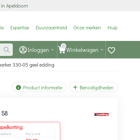
 in Apeldoorn
ie
Expertise
Duurzaamheid
Onze merken
Hulp
0
Inloggen
Winkelwagen
arker 330-05 geel edding
Product informatie
Benodigdheden
1
58
apelkorting:
veelheid
Prijs p/stuk