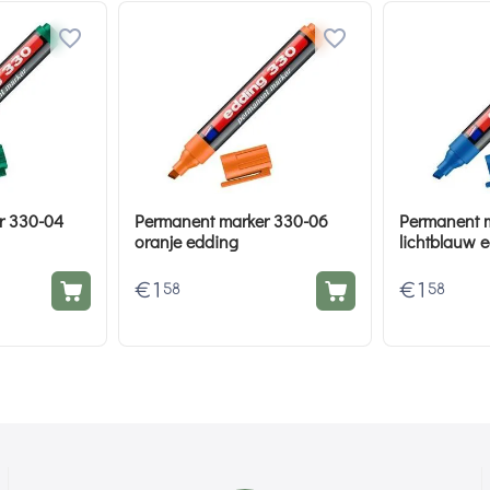
r 330-04
Permanent marker 330-06
Permanent 
oranje edding
lichtblauw 
€
1
€
1
58
58