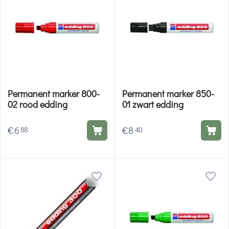
Permanent marker 800-
Permanent marker 850-
02 rood edding
01 zwart edding
€
6
€
8
88
40