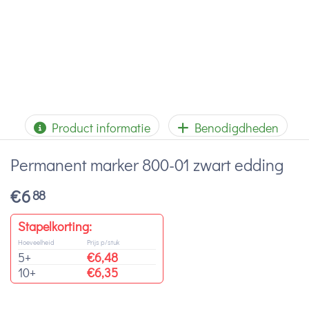
Product informatie
Benodigdheden
Permanent marker 800-01 zwart edding
€
6
88
Stapelkorting:
Hoeveelheid
Prijs p/stuk
5+
€
6,48
10+
€
6,35