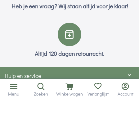
Heb je een vraag? Wij staan altijd voor je klaar!
Altijd 120 dagen retourrecht.
Hulp en service
Contact gegevens
Menu
Zoeken
Winkelwagen
Verlanglijst
Account
Hobby Gigant
Extra's