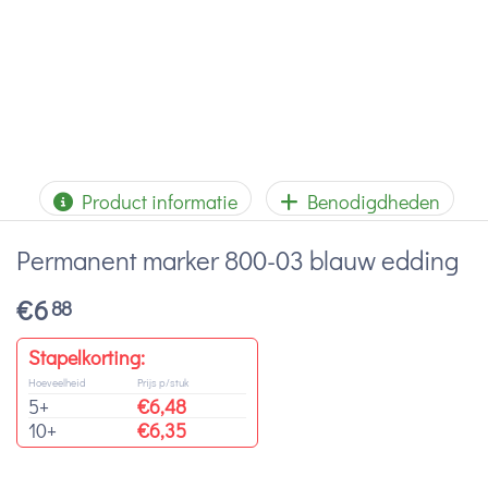
Product informatie
Benodigdheden
Permanent marker 800-03 blauw edding
€
6
88
Stapelkorting:
Hoeveelheid
Prijs p/stuk
5+
€
6,48
10+
€
6,35