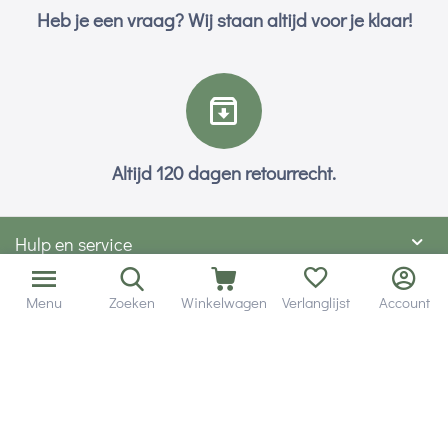
Heb je een vraag? Wij staan altijd voor je klaar!
Altijd 120 dagen retourrecht.
Hulp en service
Contact gegevens
Menu
Zoeken
Winkelwagen
Verlanglijst
Account
Hobby Gigant
Extra's