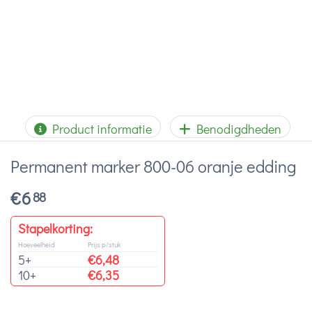
Product informatie
Benodigdheden
Permanent marker 800-06 oranje edding
€
6
88
Stapelkorting:
Hoeveelheid
Prijs p/stuk
5+
€
6,48
10+
€
6,35