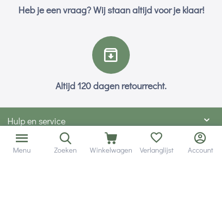
Heb je een vraag? Wij staan altijd voor je klaar!
Altijd 120 dagen retourrecht.
Hulp en service
Contact gegevens
Menu
Zoeken
Winkelwagen
Verlanglijst
Account
Hobby Gigant
Extra's