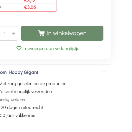
€
3,12
+
€
3,06
+
In winkelwagen
Toevoegen aan verlanglijstje
om Hobby Gigant
Met zorg geselecteerde producten
Zo snel mogelijk verzonden
Veilig betalen
120 dagen retourrecht
50 jaar vakkennis