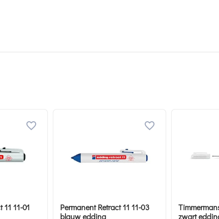
 11 11-01
Permanent Retract 11 11-03
Timmermans
blauw edding
zwart eddin