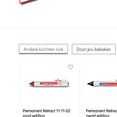
Andere kochten ook
Door jou bekeken
Permanent Retract 11 11-02
Permanent Retract
rood edding
zwart edding