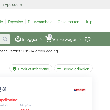
 in Apeldoorn
ie
Expertise
Duurzaamheid
Onze merken
Hulp
0
Inloggen
Winkelwagen
ent Retract 11 11-04 groen edding
Product informatie
Benodigdheden
3
31
apelkorting:
veelheid
Prijs p/stuk