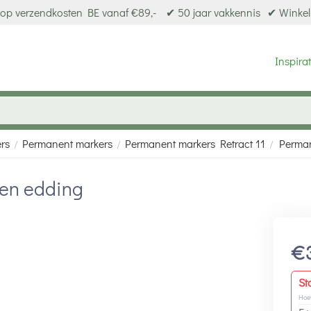
op verzendkosten BE vanaf €89,-
✔ 50 jaar vakkennis
✔ Winkel
Inspirat
ers
Permanent markers
Permanent markers Retract 11
Perman
/
/
/
oen edding
€
St
Hoe