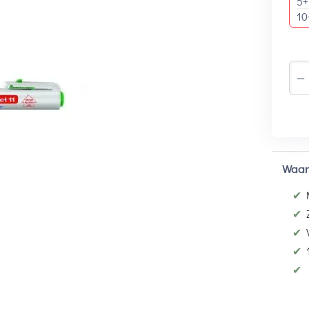
5+
10
−
Waar
✔
✔
✔
✔
✔