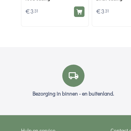
€
3
€
3
31
31
Bezorging in binnen - en buitenland.
Hulp en service
Contact 