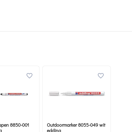
pen 8850-001
Outdoormarker 8055-049 wit
g
edding