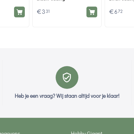
€
3
€
6
31
72
Heb je een vraag? Wij staan altijd voor je klaar!
gegevens
Hobby Gigant