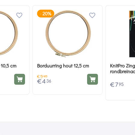
20%
-
 10,5 cm
Borduurring hout 12,5 cm
KnitPro Zing
rondbreinaa
€
5
45
€
4
36
€
7
95