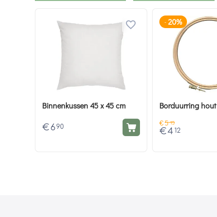
20%
-
Binnenkussen 45 x 45 cm
Borduurring hout
€
5
15
€
6
90
€
4
12