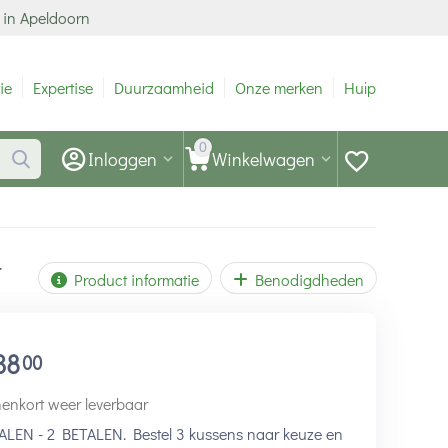
 in Apeldoorn
ie
Expertise
Duurzaamheid
Onze merken
Hulp
0
Inloggen
Winkelwagen
t
Product informatie
Benodigdheden
38
00
enkort weer leverbaar
ALEN - 2 BETALEN. Bestel 3 kussens naar keuze en