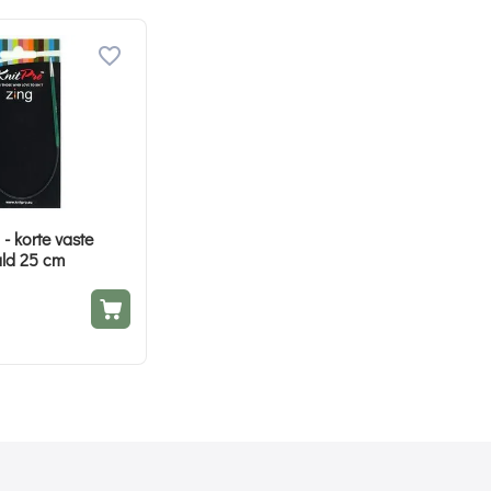
 - korte vaste
ld 25 cm