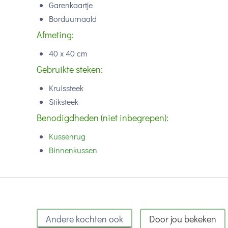
Garenkaartje
Borduurnaald
Afmeting:
40 x 40 cm
Gebruikte steken:
Kruissteek
Stiksteek
Benodigdheden (niet inbegrepen):
Kussenrug
Binnenkussen
Andere kochten ook
Door jou bekeken