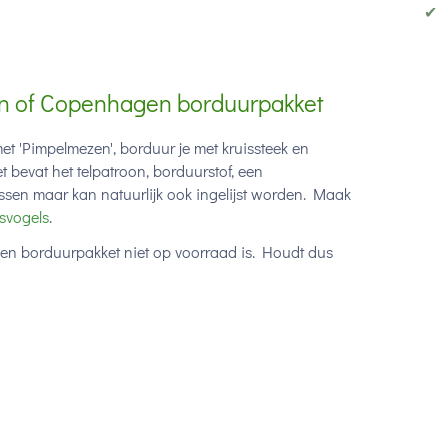
✔
n of Copenhagen borduurpakket
 'Pimpelmezen', borduur je met kruissteek en
 bevat het telpatroon, borduurstof, een
sen maar kan natuurlijk ook ingelijst worden. Maak
svogels
.
een borduurpakket niet op voorraad is. Houdt dus