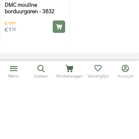
DMC mouline
borduurgaren - 3832
€
1
95
€
1
56
Menu
Zoeken
Winkelwagen
Verlanglijst
Account
Bezorging in binnen - en buitenland.