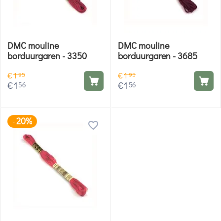
DMC mouline
DMC mouline
borduurgaren - 3350
borduurgaren - 3685
€
1
€
1
95
95
€
1
€
1
56
56
20%
-