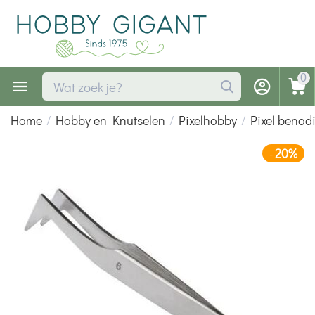
0
Home
/
Hobby en Knutselen
/
Pixelhobby
/
Pixel beno
20%
-