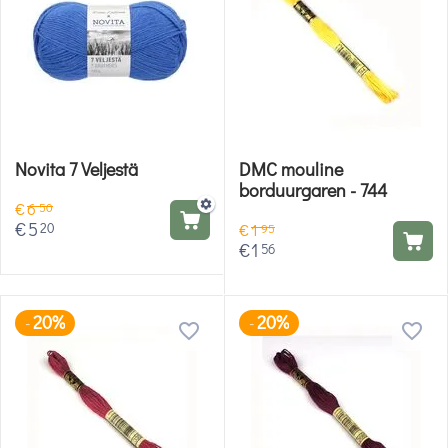
Novita 7 Veljestä
DMC mouline
borduurgaren - 744
€
6
50
€
5
20
€
1
95
€
1
56
20%
20%
-
-