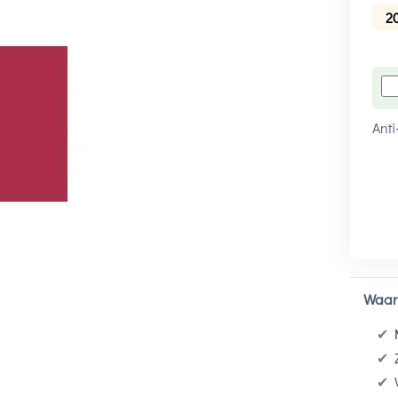
2
Anti
Waar
✔
✔
✔