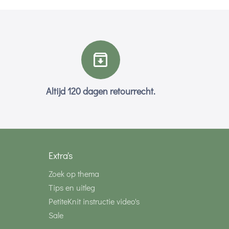
Altijd 120 dagen retourrecht.
Extra's
Zoek op thema
Tips en uitleg
PetiteKnit instructie video's
Sale