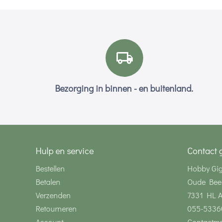
Bezorging in binnen - en buitenland.
Hulp en service
Contact 
Bestellen
Hobby Gi
Betalen
Oude Bee
Verzenden
7331 HL 
Retourneren
055-5336
Account
Contactmo