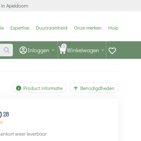
 in Apeldoorn
ie
Expertise
Duurzaamheid
Onze merken
Hulp
0
Inloggen
Winkelwagen
Product informatie
Benodigdheden
0
28
35
enkort weer leverbaar