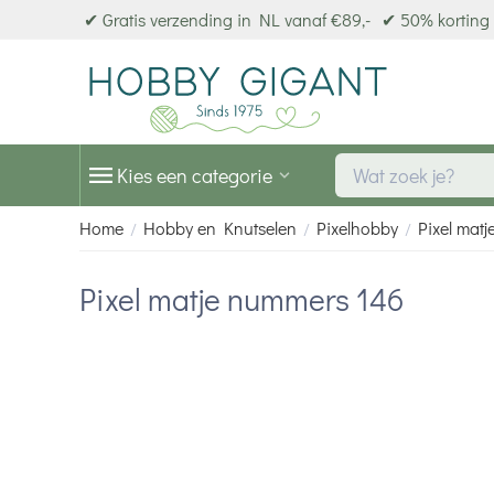
✔ Gratis verzending in NL vanaf €89,-
✔ 50% korting 
Kies een categorie
Home
Hobby en Knutselen
Pixelhobby
Pixel matj
/
/
/
Pixel matje nummers 146