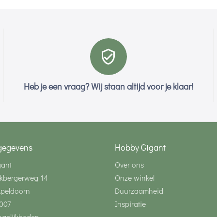
Heb je een vraag? Wij staan altijd voor je klaar!
gegevens
Hobby Gigant
gant
Over ons
kbergerweg 14
Onze winkel
Apeldoorn
Duurzaamheid
007
Inspiratie
gelijkheden