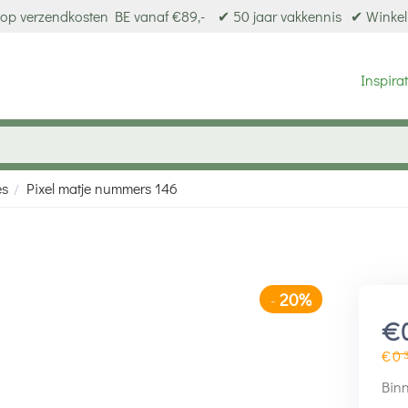
op verzendkosten BE vanaf €89,-
✔ 50 jaar vakkennis
✔ Winkel
Inspirat
es
Pixel matje nummers 146
/
20%
-
€
€
0
Binn