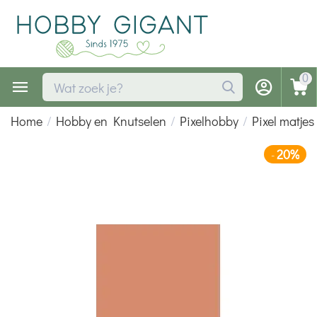
0
Home
/
Hobby en Knutselen
/
Pixelhobby
/
Pixel matjes
20%
-