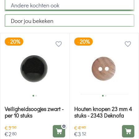
Andere kochten ook
Door jou bekeken
20%
20%
-
-
Veiligheidsoogjes zwart -
Houten knopen 23 mm 4
per 10 stuks
stuks - 2343 Deknofa
€
3
€
4
50
40
€
2
€
3
80
52