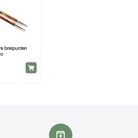
re breipunten
ro