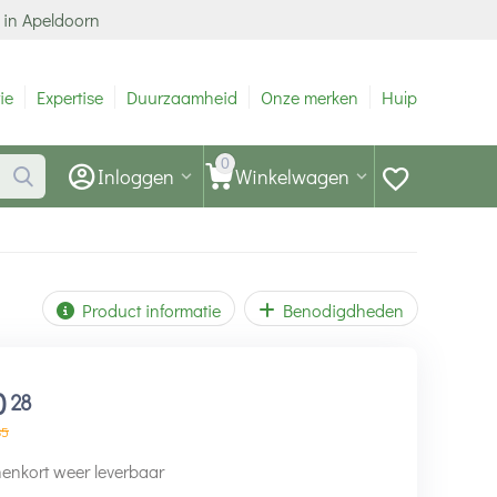
 in Apeldoorn
ie
Expertise
Duurzaamheid
Onze merken
Hulp
0
Inloggen
Winkelwagen
Product informatie
Benodigdheden
0
28
35
enkort weer leverbaar