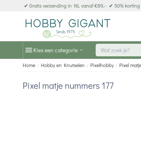
✔ Gratis verzending in NL vanaf €89,-
✔ 50% korting 
Kies een categorie
Home
Hobby en Knutselen
Pixelhobby
Pixel matj
/
/
/
Pixel matje nummers 177