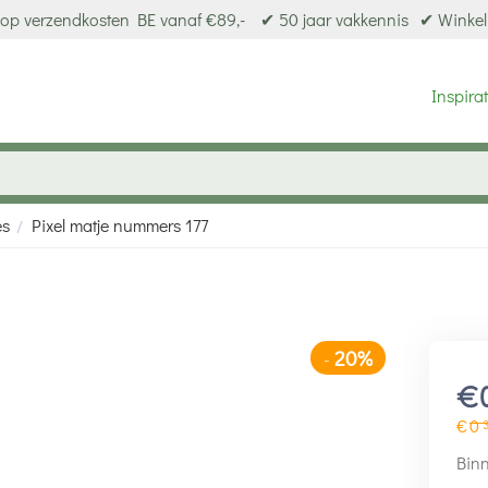
op verzendkosten BE vanaf €89,-
✔ 50 jaar vakkennis
✔ Winkel
Inspirat
es
Pixel matje nummers 177
/
20%
-
€
€
0
Binn