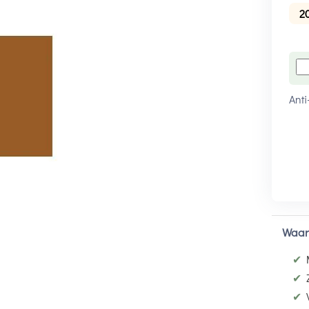
2
Anti
Waar
✔
✔
✔