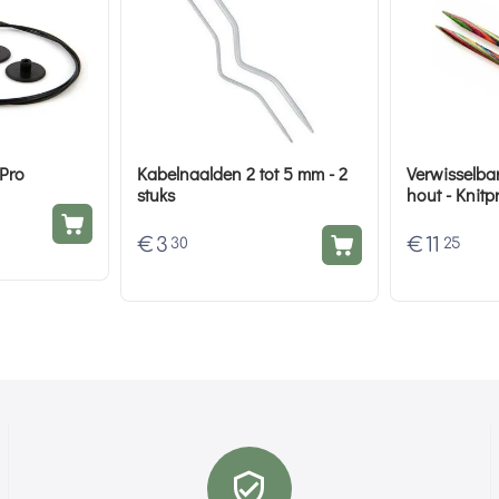
tPro
Kabelnaalden 2 tot 5 mm - 2
Verwisselba
stuks
hout - Knitp
€
3
€
11
30
25