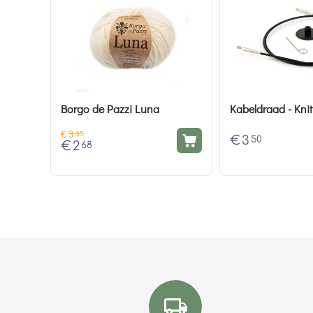
Borgo de Pazzi Luna
Kabeldraad - Kni
€
3
35
€
3
50
€
2
68