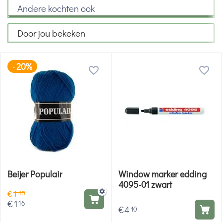
Andere kochten ook
Door jou bekeken
20%
-
Beijer Populair
Window marker edding
4095-01 zwart
€
1
45
€
1
16
€
4
10