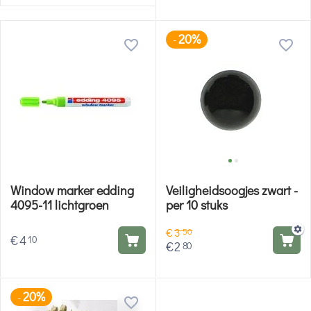
20%
-
Window marker edding
Veiligheidsoogjes zwart -
4095-11 lichtgroen
per 10 stuks
€
3
50
€
4
10
€
2
80
20%
-