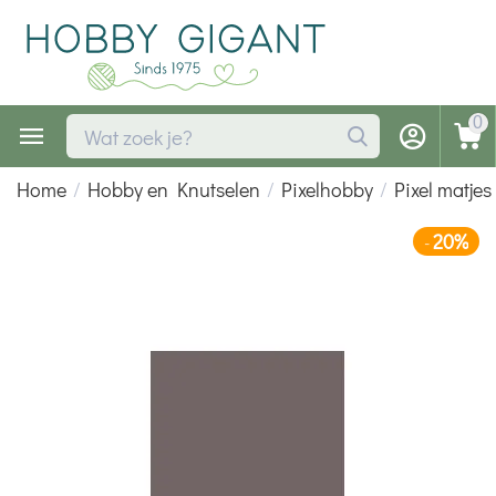
0
Home
/
Hobby en Knutselen
/
Pixelhobby
/
Pixel matjes
20%
-