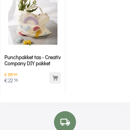
Punchpakket tas - Creativ
Company DIY pakket
€
28
20
€
22
56