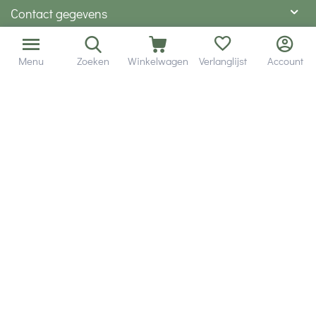
Contact gegevens
Hobby Gigant
Menu
Zoeken
Winkelwagen
Verlanglijst
Account
Extra's
Wij zijn bereikbaar via
Volg ons via social media