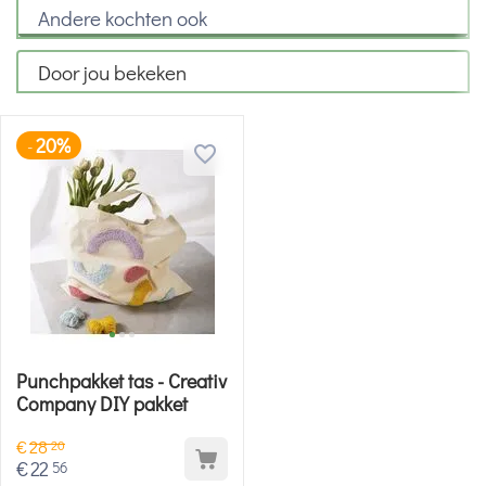
Andere kochten ook
Door jou bekeken
20%
-
Punchpakket tas - Creativ
Company DIY pakket
€
28
20
€
22
56