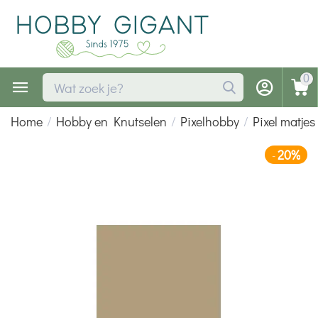
0
Home
/
Hobby en Knutselen
/
Pixelhobby
/
Pixel matjes
20%
-