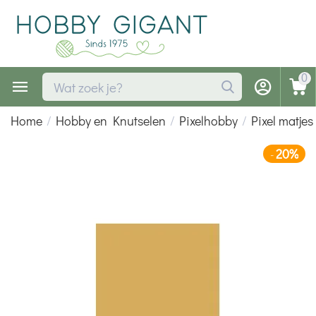
0
Home
/
Hobby en Knutselen
/
Pixelhobby
/
Pixel matjes
20%
-