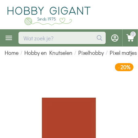
0
Home
/
Hobby en Knutselen
/
Pixelhobby
/
Pixel matjes
20%
-