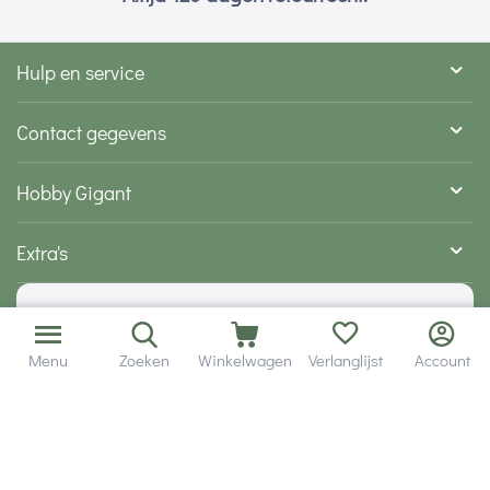
Hulp en service
Contact gegevens
Hobby Gigant
Extra's
Wij zijn bereikbaar via
Menu
Zoeken
Winkelwagen
Verlanglijst
Account
Volg ons via social media