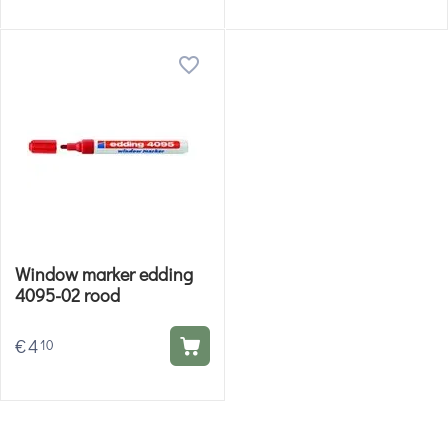
Window marker edding
4095-02 rood
€
4
10