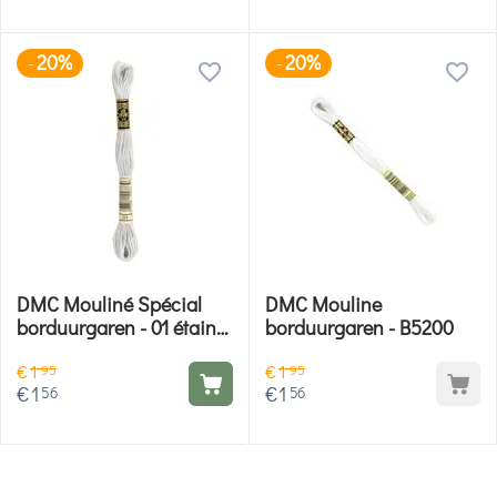
20%
20%
-
-
DMC Mouliné Spécial
DMC Mouline
borduurgaren - 01 étain
borduurgaren - B5200
pur
€
1
€
1
95
95
€
1
€
1
56
56