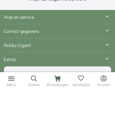
Hulp en service
Contact gegevens
Hobby Gigant
Extra's
Wij zijn bereikbaar via
Menu
Zoeken
Winkelwagen
Verlanglijst
Account
Volg ons via social media