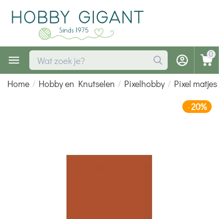
0
Home
/
Hobby en Knutselen
/
Pixelhobby
/
Pixel matjes
20%
-