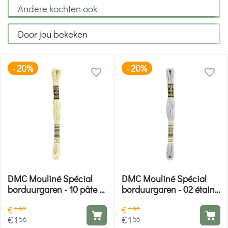
Andere kochten ook
Door jou bekeken
20%
20%
-
-
DMC Mouliné Spécial
DMC Mouliné Spécial
borduurgaren - 10 pâte d
borduurgaren - 02 étain
amamde
oxyde
€
1
€
1
95
95
€
1
€
1
56
56