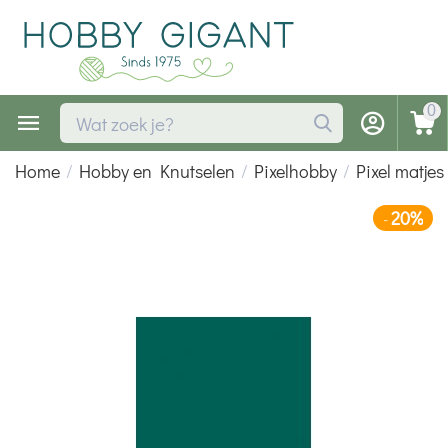
0
Home
/
Hobby en Knutselen
/
Pixelhobby
/
Pixel matjes
20%
-