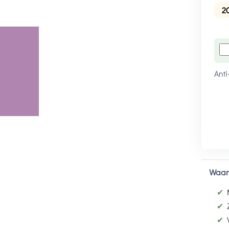
2
Anti
Waar
✔
✔
✔