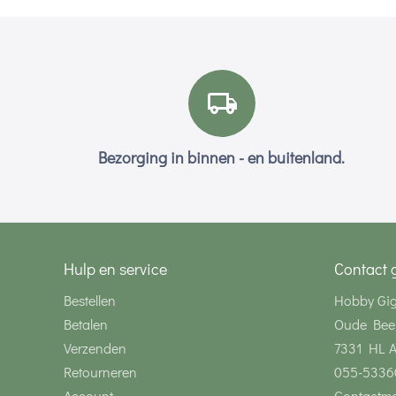
Bezorging in binnen - en buitenland.
Hulp en service
Contact 
Bestellen
Hobby Gi
Betalen
Oude Bee
Verzenden
7331 HL 
Retourneren
055-5336
Account
Contactmo