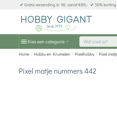
✔ Gratis verzending in NL vanaf €89,-
✔ 50% korting 
Kies een categorie
Home
Hobby en Knutselen
Pixelhobby
Pixel matj
/
/
/
Pixel matje nummers 442