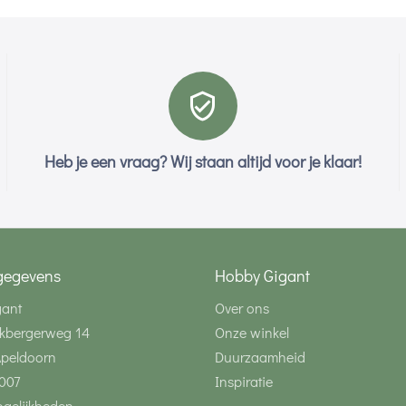
Heb je een vraag? Wij staan altijd voor je klaar!
gegevens
Hobby Gigant
gant
Over ons
kbergerweg 14
Onze winkel
Apeldoorn
Duurzaamheid
007
Inspiratie
gelijkheden