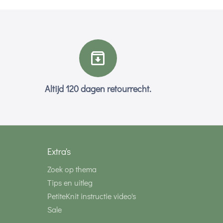
Altijd 120 dagen retourrecht.
Extra's
Zoek op thema
Tips en uitleg
PetiteKnit instructie video's
Sale