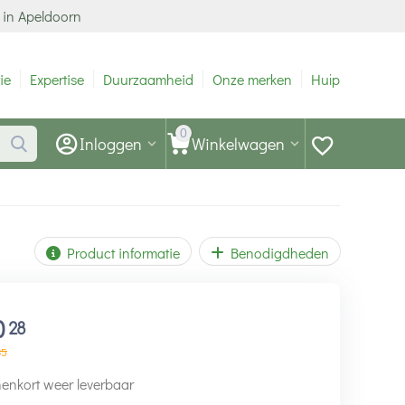
 in Apeldoorn
ie
Expertise
Duurzaamheid
Onze merken
Hulp
0
Inloggen
Winkelwagen
Product informatie
Benodigdheden
0
28
35
enkort weer leverbaar