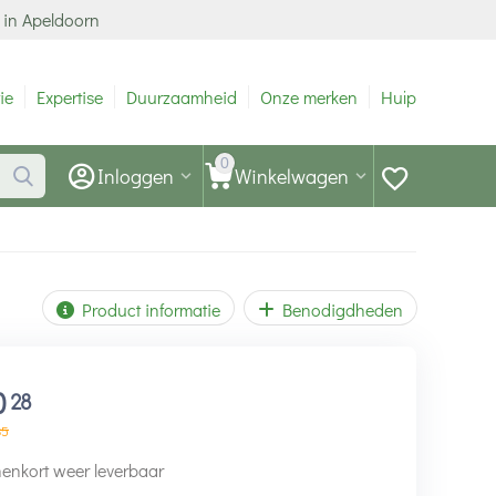
 in Apeldoorn
ie
Expertise
Duurzaamheid
Onze merken
Hulp
0
Inloggen
Winkelwagen
Product informatie
Benodigdheden
0
28
35
enkort weer leverbaar