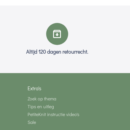
Altijd 120 dagen retourrecht.
Extra's
Zoek op thema
Tips en uitleg
PetiteKnit instructie video's
Sale