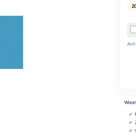
2
Anti
Waar
✔
✔
✔