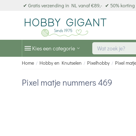
✔ Gratis verzending in NL vanaf €89,-
✔ 50% korting 
Kies een categorie
Home
Hobby en Knutselen
Pixelhobby
Pixel matj
/
/
/
Pixel matje nummers 469