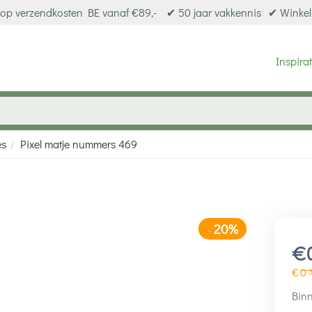
op verzendkosten BE vanaf €89,-
✔ 50 jaar vakkennis
✔ Winkel
Inspirat
es
Pixel matje nummers 469
/
20%
-
€
€
0
Binn