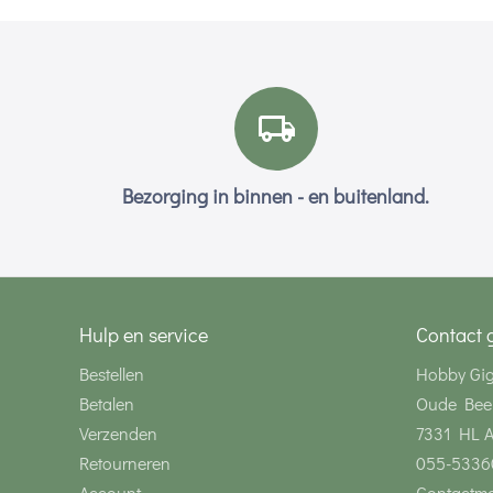
Bezorging in binnen - en buitenland.
Hulp en service
Contact 
Bestellen
Hobby Gi
Betalen
Oude Bee
Verzenden
7331 HL 
Retourneren
055-5336
Account
Contactmo