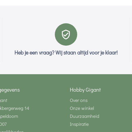
Heb je een vraag? Wij staan altijd voor je klaar!
gegevens
Hobby Gigant
gant
Over ons
kbergerweg 14
Onze winkel
Apeldoorn
Duurzaamheid
007
Inspiratie
gelijkheden