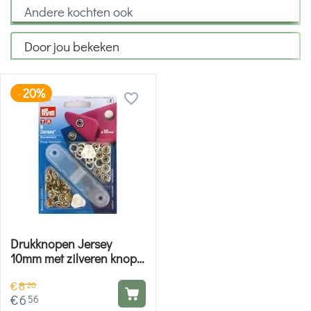
Andere kochten ook
Door jou bekeken
20%
-
Drukknopen Jersey
10mm met zilveren knop -
Prym
€
8
20
€
6
56