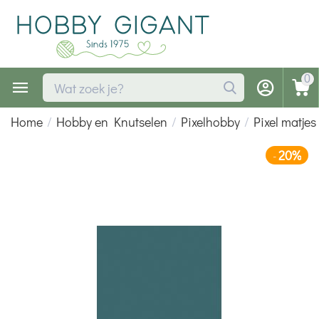
0
Home
/
Hobby en Knutselen
/
Pixelhobby
/
Pixel matjes
20%
-