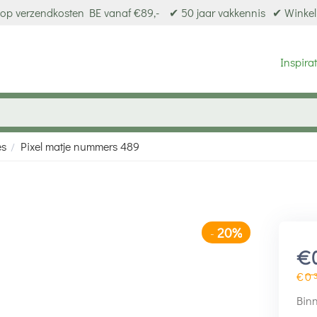
op verzendkosten BE vanaf €89,-
✔ 50 jaar vakkennis
✔ Winkel
Inspirat
es
Pixel matje nummers 489
/
20%
-
€
€
0
Binn