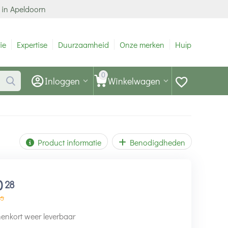
 in Apeldoorn
ie
Expertise
Duurzaamheid
Onze merken
Hulp
0
Inloggen
Winkelwagen
Product informatie
Benodigdheden
0
28
35
enkort weer leverbaar