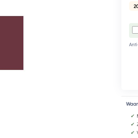
2
Anti
Waar
✔
✔
✔