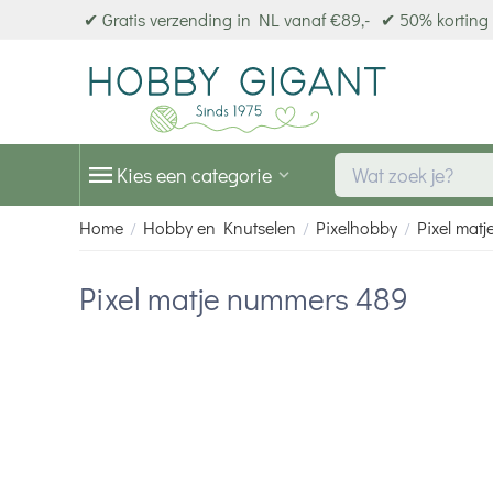
✔ Gratis verzending in NL vanaf €89,-
✔ 50% korting 
Kies een categorie
Home
Hobby en Knutselen
Pixelhobby
Pixel matj
/
/
/
Pixel matje nummers 489