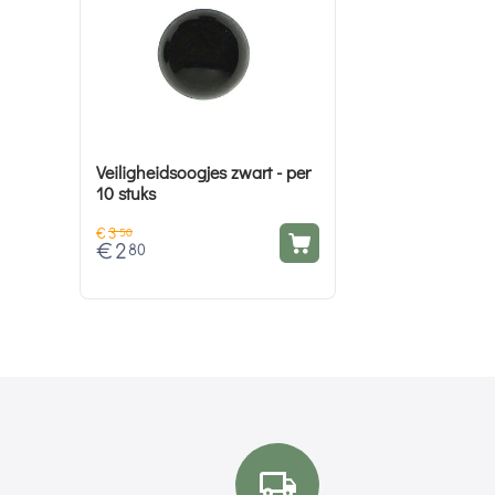
Veiligheidsoogjes zwart - per
10 stuks
€
3
50
€
2
80