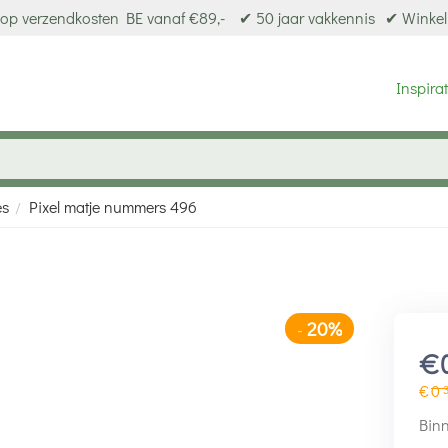
op verzendkosten BE vanaf €89,-
✔ 50 jaar vakkennis
✔ Winkel
Inspirat
es
Pixel matje nummers 496
/
20%
-
€
€
0
Binn