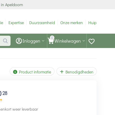
 in Apeldoorn
ie
Expertise
Duurzaamheid
Onze merken
Hulp
0
Inloggen
Winkelwagen
Product informatie
Benodigdheden
0
28
35
enkort weer leverbaar