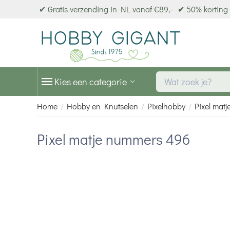
✔ Gratis verzending in NL vanaf €89,-
✔ 50% korting 
Kies een categorie
Home
Hobby en Knutselen
Pixelhobby
Pixel matj
/
/
/
Pixel matje nummers 496