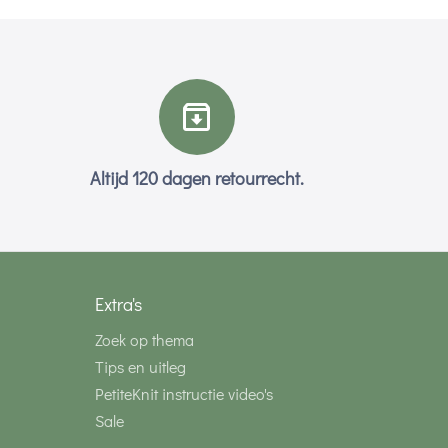
Altijd 120 dagen retourrecht.
Extra's
Zoek op thema
Tips en uitleg
PetiteKnit instructie video's
Sale