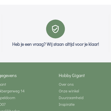
Heb je een vraag? Wij staan altijd voor je klaar!
gegevens
Hobby Gigant
gant
Over ons
kbergerweg 14
Onze winkel
Apeldoorn
Duurzaamheid
007
Inspiratie
gelijkheden