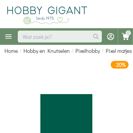
0
Home
/
Hobby en Knutselen
/
Pixelhobby
/
Pixel matjes
20%
-