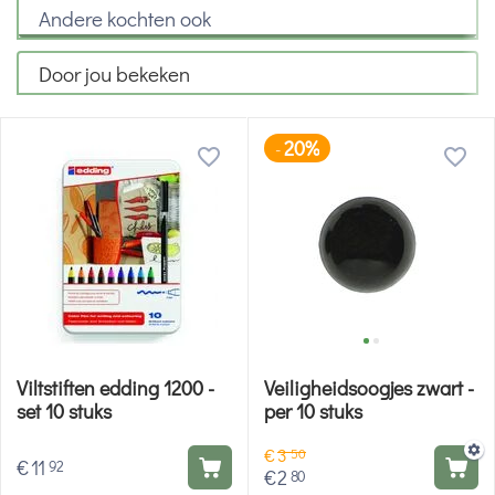
Andere kochten ook
Door jou bekeken
20%
-
Viltstiften edding 1200 -
Veiligheidsoogjes zwart -
set 10 stuks
per 10 stuks
€
3
50
€
11
92
€
2
80