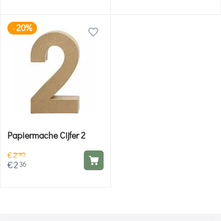
20%
-
Papiermache Cijfer 2
€
2
95
€
2
36