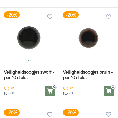
20%
20%
-
-
Veiligheidsoogjes zwart -
Veiligheidsoogjes bruin -
per 10 stuks
per 10 stuks
€
3
€
3
50
50
€
2
€
2
80
80
26%
26%
-
-