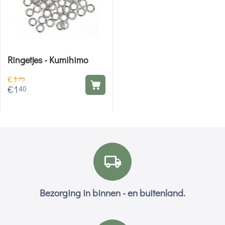
Ringetjes - Kumihimo
€
1
75
€
1
40
Bezorging in binnen - en buitenland.