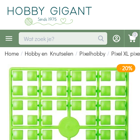
0
Home
/
Hobby en Knutselen
/
Pixelhobby
/
Pixel XL pix
20%
-