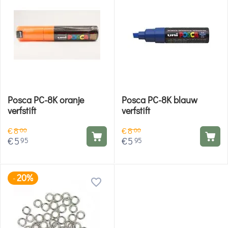
Posca PC-8K oranje
Posca PC-8K blauw
verfstift
verfstift
€
8
€
8
00
00
€
5
€
5
95
95
20%
-