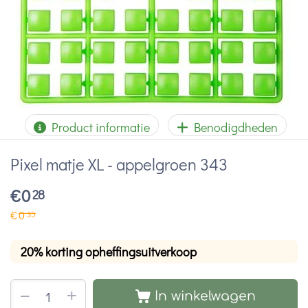
Product informatie
Benodigdheden
Pixel matje XL - appelgroen 343
€
0
28
€
0
35
20% korting opheffingsuitverkoop
+
−
In winkelwagen