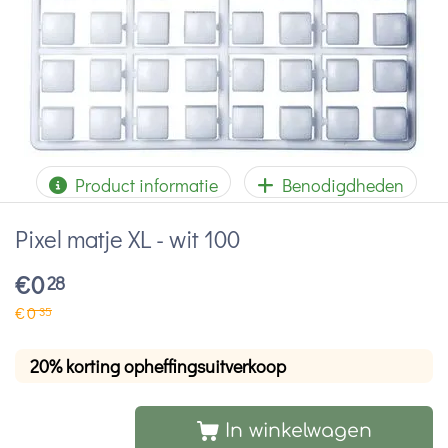
Product informatie
Benodigdheden
Pixel matje XL - wit 100
€
0
28
€
0
35
20% korting opheffingsuitverkoop
In winkelwagen