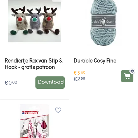
Rendiertje Rex van Stip &
Durable Cosy Fine
Haak - gratis patroon
€
3
60
€
2
88
€
0
00
Download