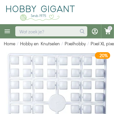
0
Home
/
Hobby en Knutselen
/
Pixelhobby
/
Pixel XL pix
20%
-