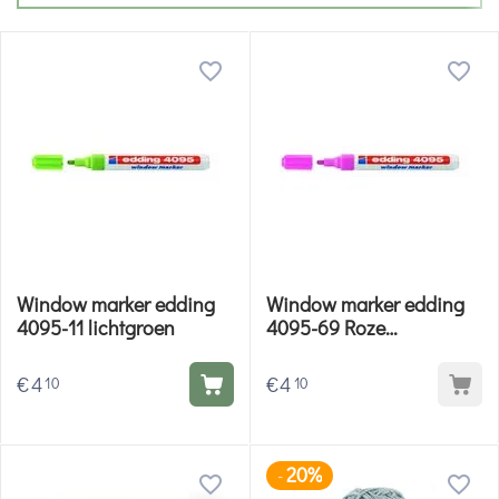
Window marker edding
Window marker edding
4095-11 lichtgroen
4095-69 Roze
Fluoriserend
€
4
€
4
10
10
20%
-