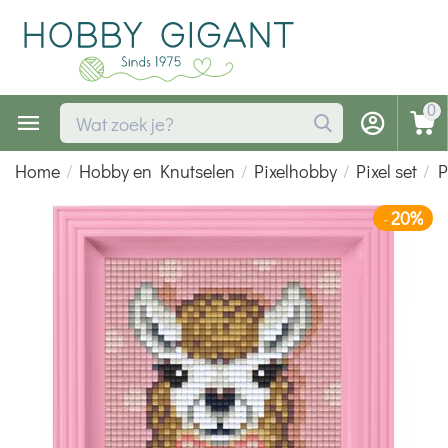
0
Home
/
Hobby en Knutselen
/
Pixelhobby
/
Pixel set
/
P
20%
-