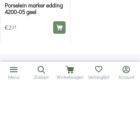
Porselein marker edding
4200-05 geel
€
2
21
Menu
Zoeken
Winkelwagen
Verlanglijst
Account
Bezorging in binnen - en buitenland.