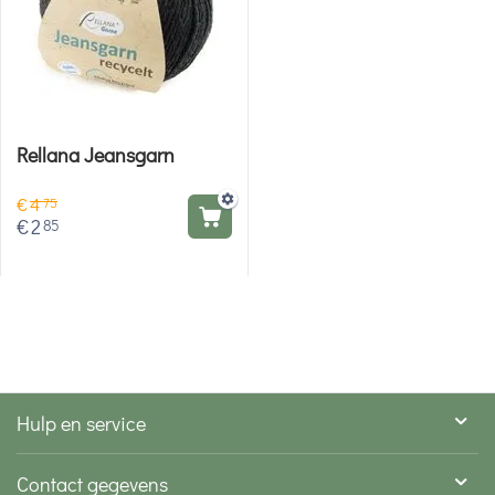
Rellana Jeansgarn
€
4
75
€
2
85
Hulp en service
Contact gegevens