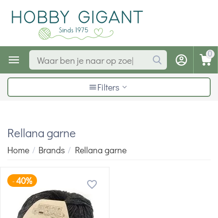
0
Filters
Rellana garne
Home
/
Brands
/
Rellana garne
40%
-