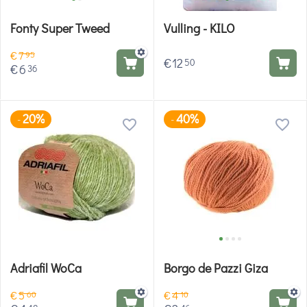
Fonty Super Tweed
Vulling - KILO
€
7
95
€
12
50
€
6
36
20%
40%
-
-
Adriafil WoCa
Borgo de Pazzi Giza
€
5
€
4
60
10