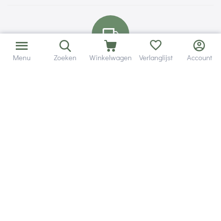
Menu
Zoeken
Winkelwagen
Verlanglijst
Account
Bezorging in binnen - en buitenland.
Heb je een vraag? Wij staan altijd voor je klaar!
Altijd 120 dagen retourrecht.