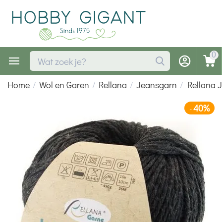
0
Home
/
Wol en Garen
/
Rellana
/
Jeansgarn
/
Rellana 
40%
-