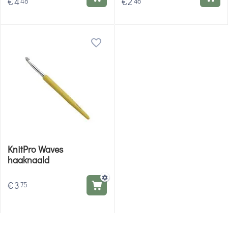
€
4
€
2
48
46
KnitPro Waves
haaknaald
€
3
75