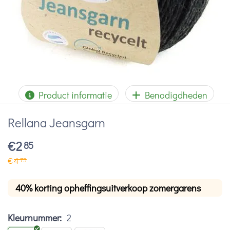
Product informatie
Benodigdheden
Rellana Jeansgarn
€
2
85
€
4
75
40% korting opheffingsuitverkoop zomergarens
Kleurnummer:
2