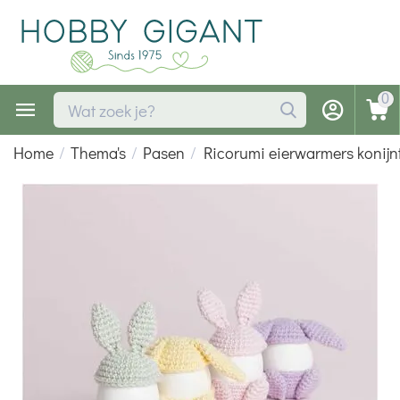
0
Home
/
Thema's
/
Pasen
/
Ricorumi eierwarmers konijn