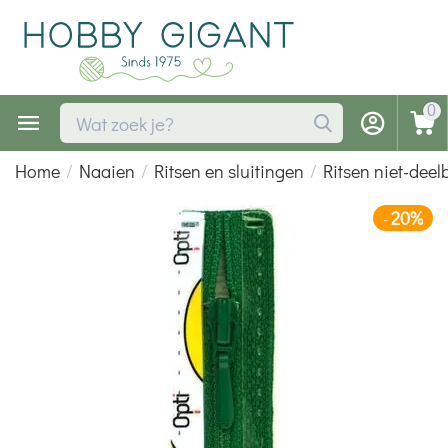
0
Home
/
Naaien
/
Ritsen en sluitingen
/
Ritsen niet-deel
20%
-