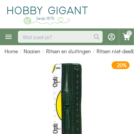
0
Home
/
Naaien
/
Ritsen en sluitingen
/
Ritsen niet-deel
20%
-