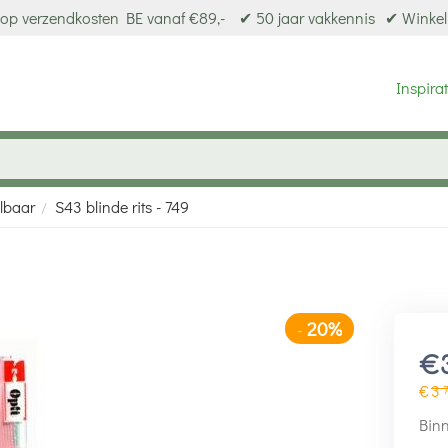
op verzendkosten BE vanaf €89,-
✔ 50 jaar vakkennis
✔ Winkel
Inspirat
elbaar
S43 blinde rits - 749
/
20%
-
€
€
3
Binn