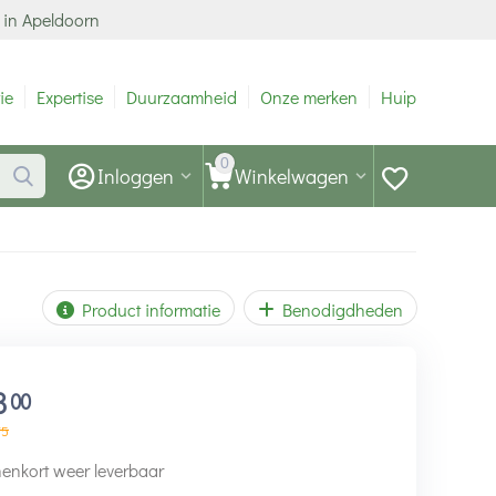
 in Apeldoorn
ie
Expertise
Duurzaamheid
Onze merken
Hulp
0
Inloggen
Winkelwagen
Product informatie
Benodigdheden
3
00
75
enkort weer leverbaar