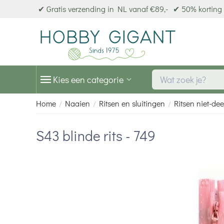
✔ Gratis verzending in NL vanaf €89,-
✔ 50% korting 
Kies een categorie
Home
Naaien
Ritsen en sluitingen
Ritsen niet-de
/
/
/
S43 blinde rits - 749