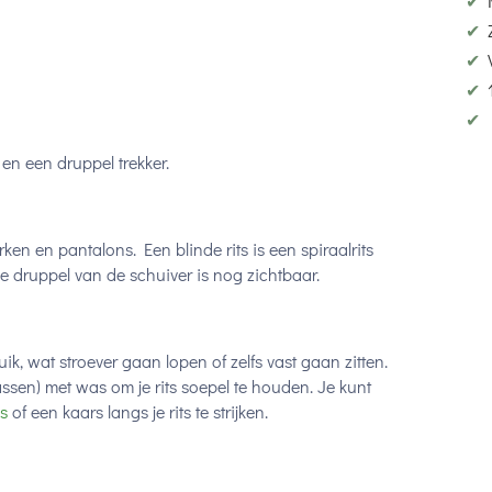
✔
✔
✔
✔
✔
en een druppel trekker.
rken en pantalons. Een blinde rits is een spiraalrits
 de druppel van de schuiver is nog zichtbaar.
ik, wat stroever gaan lopen of zelfs vast gaan zitten.
ssen) met was om je rits soepel te houden. Je kunt
s
of een kaars langs je rits te strijken.