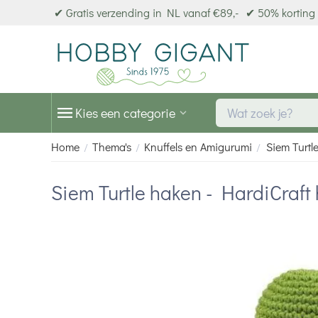
✔ Gratis verzending in NL vanaf €89,-
✔ 50% korting 
Kies een categorie
Home
Thema's
Knuffels en Amigurumi
Siem Turtl
/
/
/
Siem Turtle haken - HardiCraft