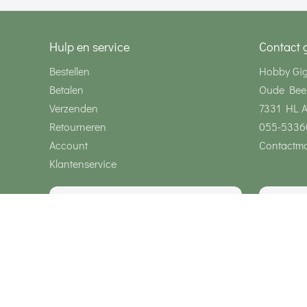
Hulp en service
Contact 
Bestellen
Hobby Gi
Betalen
Oude Bee
Verzenden
7331 HL 
Retourneren
055-5336
Account
Contactmo
Klantenservice
Wij zijn bereikbaar via