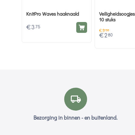
KnitPro Waves haaknaald
Veiligheidsoogjes
10 stuks
€
3
75
€
3
50
€
2
80
Bezorging in binnen - en buitenland.