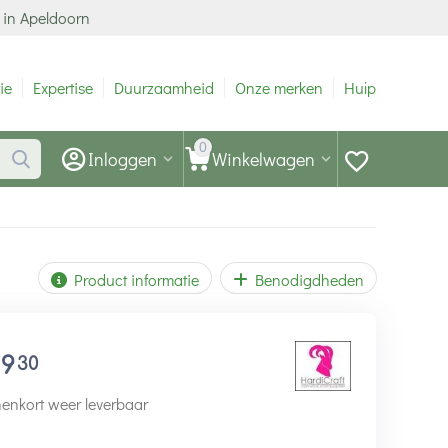
 in Apeldoorn
ie
Expertise
Duurzaamheid
Onze merken
Hulp
0
Inloggen
Winkelwagen
Product informatie
Benodigdheden
19
30
enkort weer leverbaar