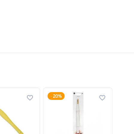
20%
-