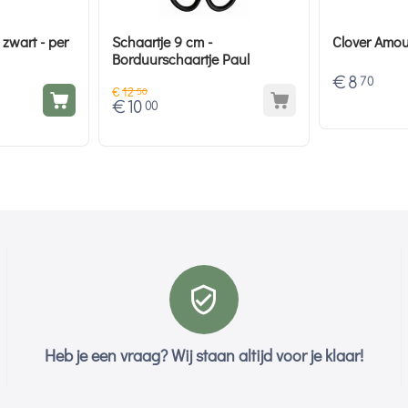
 zwart - per
Schaartje 9 cm -
Clover Amo
Borduurschaartje Paul
€
8
70
€
12
50
€
10
00
Heb je een vraag? Wij staan altijd voor je klaar!