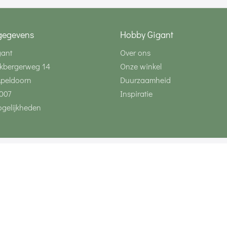
gegevens
Hobby Gigant
gant
Over ons
kbergerweg 14
Onze winkel
Apeldoorn
Duurzaamheid
007
Inspiratie
gelijkheden
Volg ons via social 