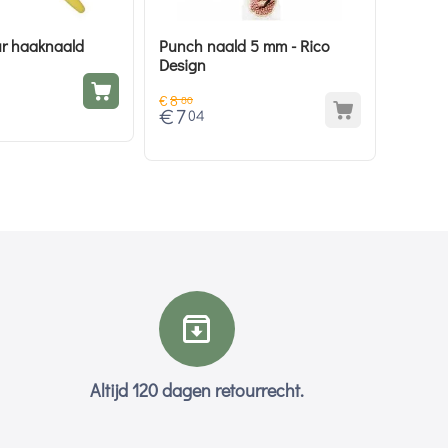
ur haaknaald
Punch naald 5 mm - Rico
Design
€
8
80
€
7
04
Altijd 120 dagen retourrecht.