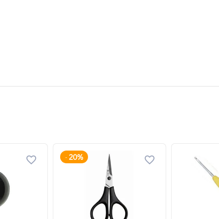
20%
-