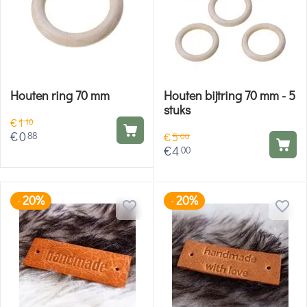
Houten ring 70 mm
Houten bijtring 70 mm - 5
stuks
€
1
10
€
0
88
€
5
00
€
4
00
20%
20%
-
-