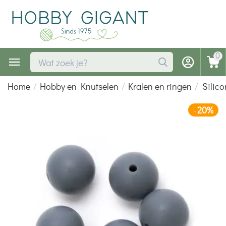
0
Home
/
Hobby en Knutselen
/
Kralen en ringen
/
Silic
20%
-