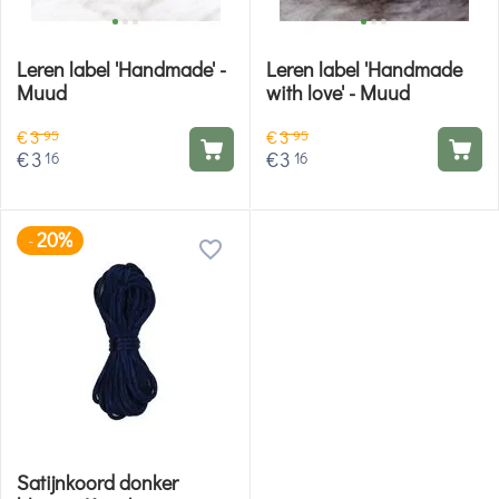
Leren label 'Handmade' -
Leren label 'Handmade
Muud
with love' - Muud
€
3
€
3
95
95
€
3
€
3
16
16
20%
-
Satijnkoord donker