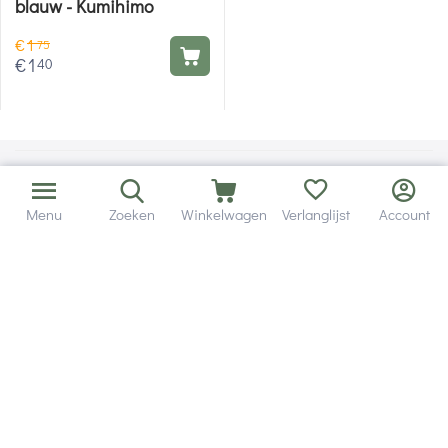
blauw - Kumihimo
€
1
75
€
1
40
Menu
Zoeken
Winkelwagen
Verlanglijst
Account
Bezorging in binnen - en buitenland.
Heb je een vraag? Wij staan altijd voor je klaar!