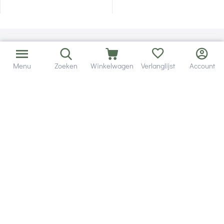
Menu
Zoeken
Winkelwagen
Verlanglijst
Account
Bezorging in binnen - en buitenland.
Heb je een vraag? Wij staan altijd voor je klaar!