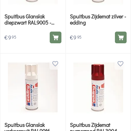
Spuitbus Glanslak
Spuitbus Zijdemat zilver -
diepzwart RAL9005 -
edding
edding
€
9
€
9
95
95
Spuitbus Glanslak
Spuitbus Zijdemat
verkeerswit RAL9016 -
purperrood RAL3004 -