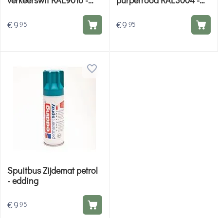
edding
edding
€
9
€
9
95
95
Spuitbus Zijdemat petrol
- edding
€
9
95