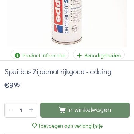
Product informatie
Benodigdheden
Spuitbus Zijdemat rijkgoud - edding
€
9
95
+
−
In winkelwagen
Toevoegen aan verlanglijstje