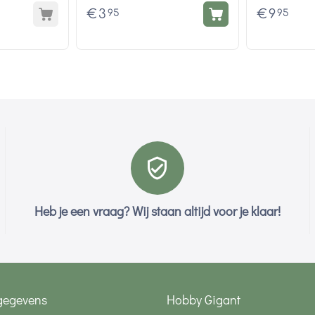
€
3
€
9
95
95
Heb je een vraag? Wij staan altijd voor je klaar!
gegevens
Hobby Gigant