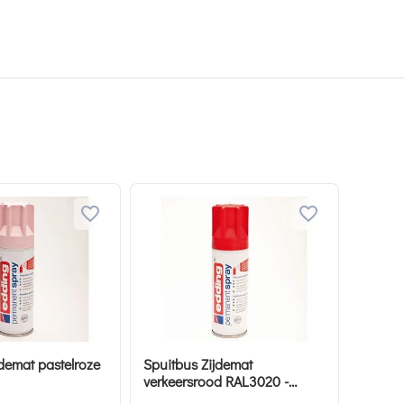
jdemat pastelroze
Spuitbus Zijdemat
verkeersrood RAL3020 -
edding