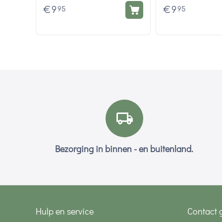
€
9
€
9
95
95
Bezorging in binnen - en buitenland.
Hulp en service
Contact 