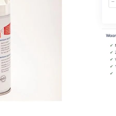
−
Waar
✔
✔
✔
✔
✔