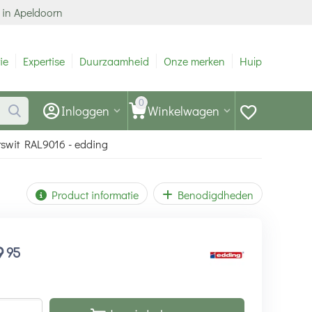
 in Apeldoorn
ie
Expertise
Duurzaamheid
Onze merken
Hulp
0
Inloggen
Winkelwagen
rswit RAL9016 - edding
Product informatie
Benodigdheden
9
95