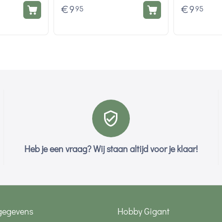
€
9
€
9
95
95
Heb je een vraag? Wij staan altijd voor je klaar!
gegevens
Hobby Gigant