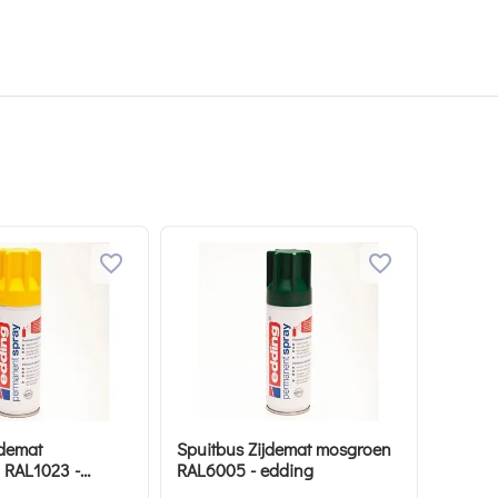
jdemat
Spuitbus Zijdemat mosgroen
l RAL1023 -
RAL6005 - edding