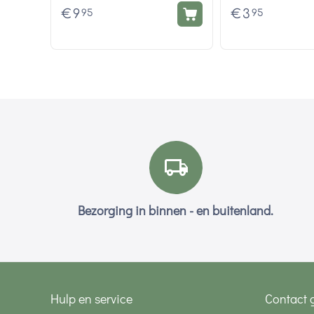
€
9
€
3
95
95
Bezorging in binnen - en buitenland.
Hulp en service
Contact 