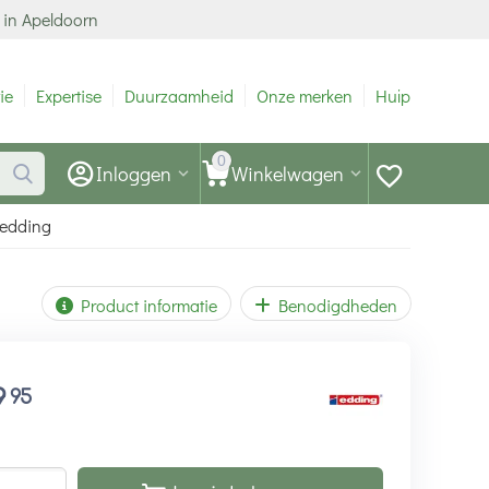
 in Apeldoorn
ie
Expertise
Duurzaamheid
Onze merken
Hulp
0
Inloggen
Winkelwagen
- edding
Product informatie
Benodigdheden
9
95