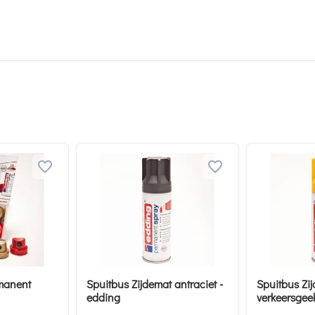
manent
Spuitbus Zijdemat antraciet -
Spuitbus Zi
edding
verkeersgee
edding