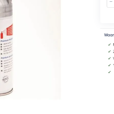
−
Waar
✔
✔
✔
✔
✔