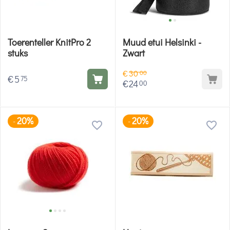
Toerenteller KnitPro 2
Muud etui Helsinki -
stuks
Zwart
€
30
00
€
5
75
€
24
00
20%
20%
-
-