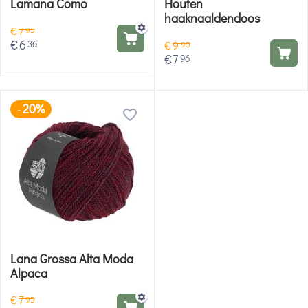
Lamana Como
Houten
haaknaaldendoos
€
7
95
€
6
36
€
9
95
€
7
96
20%
-
Lana Grossa Alta Moda
Alpaca
€
7
95