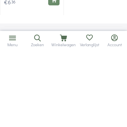
€
6
36
Menu
Zoeken
Winkelwagen
Verlanglijst
Account
Bezorging in binnen - en buitenland.
Heb je een vraag? Wij staan altijd voor je klaar!