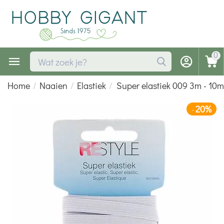
0
Home
/
Naaien
/
Elastiek
/
Super elastiek 009 3m - 10
20%
-