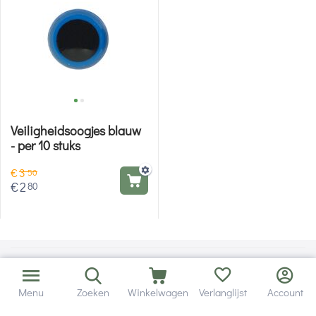
Veiligheidsoogjes blauw
- per 10 stuks
€
3
50
€
2
80
Menu
Zoeken
Winkelwagen
Verlanglijst
Account