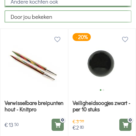
Andere kochten ook
Door jou bekeken
20%
-
Verwisselbare breipunten
Veiligheidsoogjes zwart -
hout - Knitpro
per 10 stuks
€
3
50
€
13
50
€
2
80