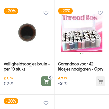
20%
20%
-
-
Veiligheidsoogjes bruin -
Garendoos voor 42
per 10 stuks
klosjes naaigaren - Opry
€
3
€
7
50
95
€
2
€
6
80
36
20%
-