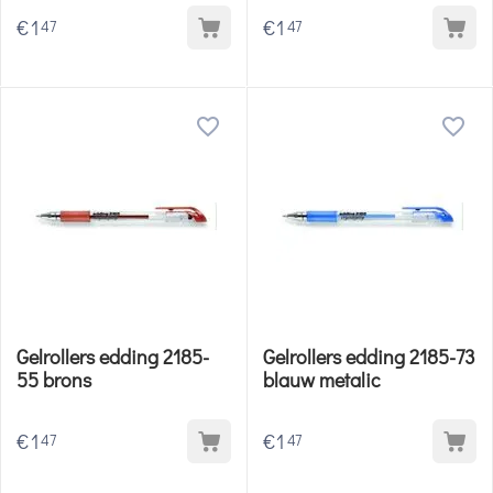
€
1
€
1
47
47
Gelrollers edding 2185-
Gelrollers edding 2185-73
55 brons
blauw metalic
€
1
€
1
47
47