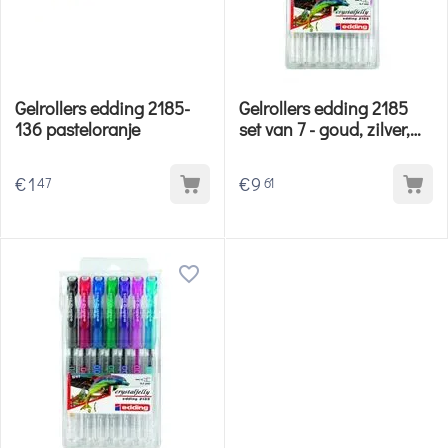
Gelrollers edding 2185-
Gelrollers edding 2185
136 pasteloranje
set van 7 - goud, zilver,
brons, blauw, groen.
violet, roze
€
1
€
9
47
61