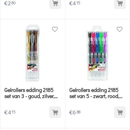
€
2
€
4
80
15
Gelrollers edding 2185
Gelrollers edding 2185
set van 3 - goud, zilver,
set van 5 - zwart, rood,
brons
blauw, groen, roze
€
4
€
6
15
88