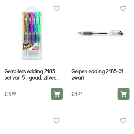
Gelrollers edding 2185
Gelpen edding 2185-01
set van 5 - goud, zilver,
zwart
blauw, groen, roze
€
6
€
1
88
47