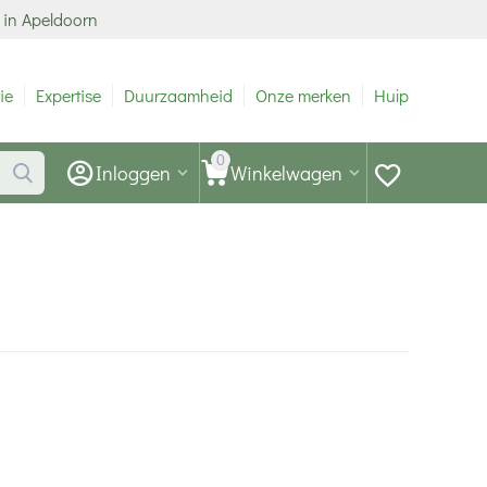
 in Apeldoorn
ie
Expertise
Duurzaamheid
Onze merken
Hulp
0
Inloggen
Winkelwagen