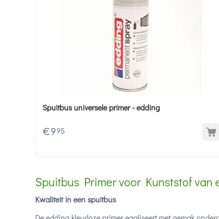
Spuitbus universele primer - edding
€
9
95
Spuitbus Primer voor Kunststof van 
Kwaliteit in een spuitbus
De edding kleurloze primer egaliseert met gemak onder