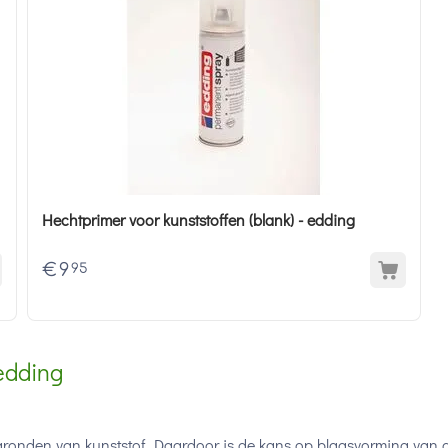
Hechtprimer voor kunststoffen (blank) - edding
€
9
95
edding
gronden van kunststof. Daardoor is de kans op blaasvorming van 