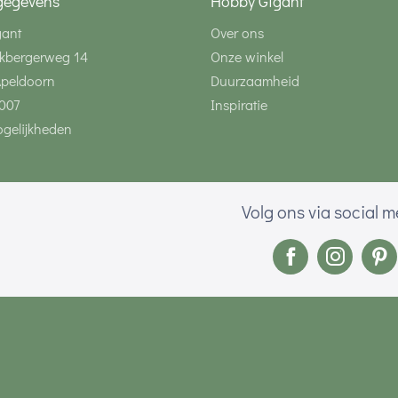
gegevens
Hobby Gigant
gant
Over ons
kbergerweg 14
Onze winkel
Apeldoorn
Duurzaamheid
007
Inspiratie
gelijkheden
Volg ons via social 