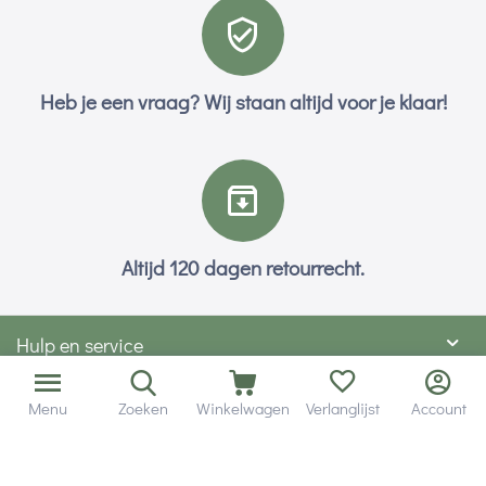
Heb je een vraag? Wij staan altijd voor je klaar!
Altijd 120 dagen retourrecht.
Hulp en service
Contact gegevens
Menu
Zoeken
Winkelwagen
Verlanglijst
Account
Hobby Gigant