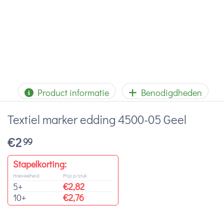
Product informatie
Benodigdheden
Textiel marker edding 4500-05 Geel
€
2
99
Stapelkorting:
Hoeveelheid
Prijs p/stuk
5+
€
2,82
10+
€
2,76