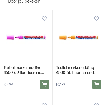
Door jou bekeken
Textiel marker edding
Textiel marker edding
4500-69 fluoriserend
4500-66 fluoriserend
Roze
Oranje
€
2
€
2
99
99