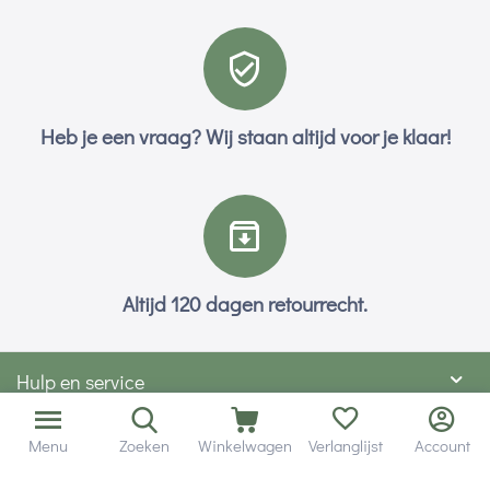
Heb je een vraag? Wij staan altijd voor je klaar!
Altijd 120 dagen retourrecht.
Hulp en service
Contact gegevens
Menu
Zoeken
Winkelwagen
Verlanglijst
Account