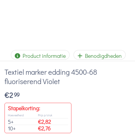
Product informatie
Benodigdheden
Textiel marker edding 4500-68
fluoriserend Violet
€
2
99
Stapelkorting:
Hoeveelheid
Prijs p/stuk
5+
€
2,82
10+
€
2,76