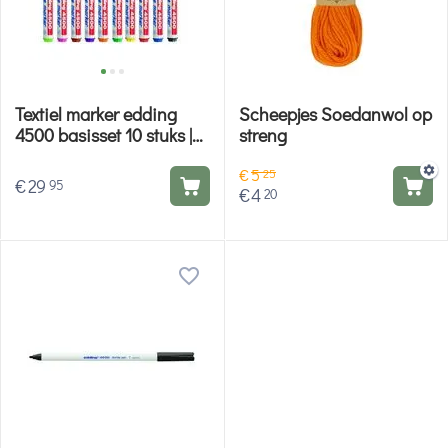
Textiel marker edding
Scheepjes Soedanwol op
4500 basisset 10 stuks |
streng
assorti
€
5
25
€
29
95
€
4
20