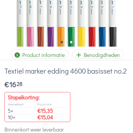
Product informatie
Benodigdheden
Textiel marker edding 4600 basisset no.2
€
16
28
Stapelkorting:
Hoeveelheid
Prijs p/stuk
5+
€
15,35
10+
€
15,04
Binnenkort weer leverbaar