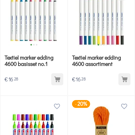
Textiel marker edding
Textiel marker edding
4600 basisset no.1
4600 assortiment
€
16
€
16
28
28
20%
-