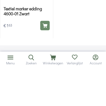
Textiel marker edding
4600-01 Zwart
€
1
63
Menu
Zoeken
Winkelwagen
Verlanglijst
Account
Bezorging in binnen - en buitenland.