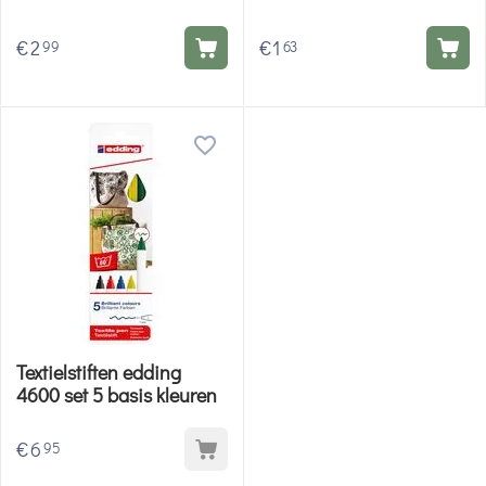
€
2
€
1
99
63
Textielstiften edding
4600 set 5 basis kleuren
€
6
95