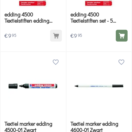
edding 4500
edding 4500
Textielstiften edding
Textielstiften set - 5
4500 set - 5 kleuren rood
kleuren blauw groen
roze
€
9
€
9
95
95
Textiel marker edding
Textiel marker edding
4500-01 Zwart
4600-01 Zwart