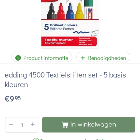
Product informatie
Benodigdheden
edding 4500 Textielstiften set - 5 basis
kleuren
€
9
95
+
−
In winkelwagen