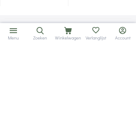
Menu
Zoeken
Winkelwagen
Verlanglijst
Account
Bezorging in binnen - en buitenland.
Heb je een vraag? Wij staan altijd voor je klaar!