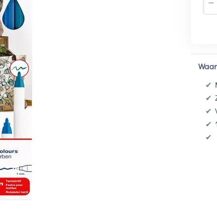
−
Waar
✔
✔
✔
✔
✔