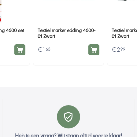
ing 4600 set
Textiel marker edding 4600-
Textiel mar
01 Zwart
01 Zwart
€
1
€
2
63
99
Heb je een vraag? Wij staan altijd voor je klaar!