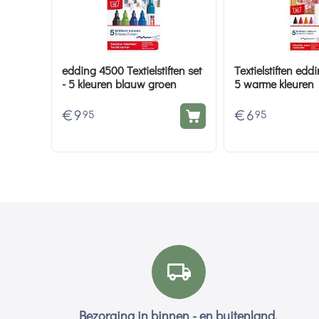
edding 4500 Textielstiften set
Textielstiften edd
- 5 kleuren blauw groen
5 warme kleuren
€
9
€
6
95
95
Bezorging in binnen - en buitenland.