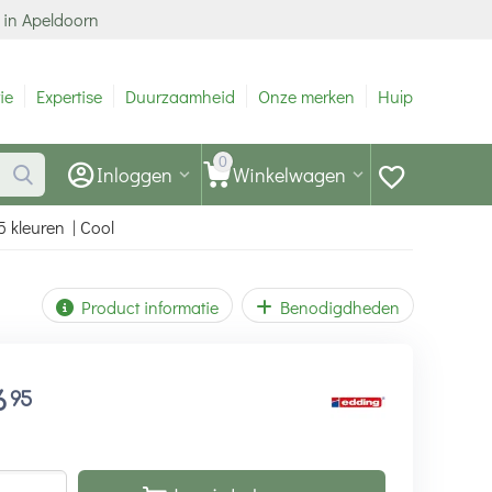
 in Apeldoorn
ie
Expertise
Duurzaamheid
Onze merken
Hulp
0
Inloggen
Winkelwagen
5 kleuren | Cool
Product informatie
Benodigdheden
6
95