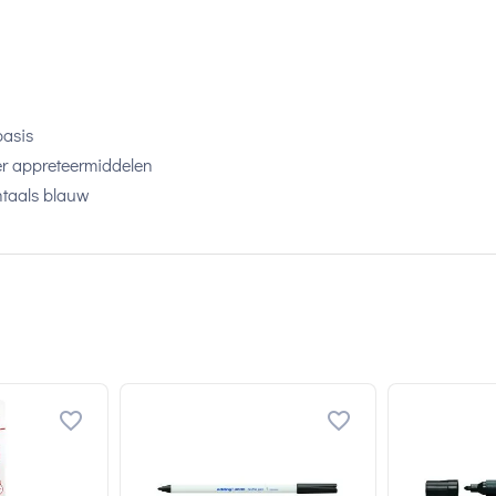
basis
der appreteermiddelen
entaals blauw