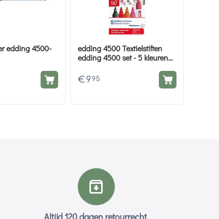
ker edding 4500-
edding 4500 Textielstiften
edding 4500 set - 5 kleuren
rood roze
€
9
95
Altijd 120 dagen retourrecht.